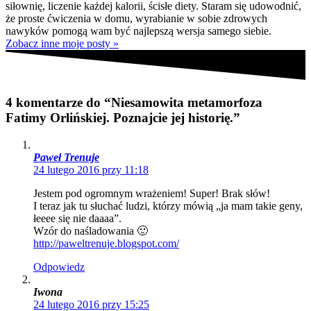
siłownię, liczenie każdej kalorii, ścisłe diety. Staram się udowodnić,
że proste ćwiczenia w domu, wyrabianie w sobie zdrowych
nawyków pomogą wam być najlepszą wersja samego siebie.
Zobacz inne moje posty »
4 komentarze do “Niesamowita metamorfoza
Fatimy Orlińskiej. Poznajcie jej historię.”
Paweł Trenuje
24 lutego 2016 przy 11:18
Jestem pod ogromnym wrażeniem! Super! Brak słów!
I teraz jak tu słuchać ludzi, którzy mówią „ja mam takie geny,
łeeee się nie daaaa”.
Wzór do naśladowania 🙂
http://paweltrenuje.blogspot.com/
Odpowiedz
Iwona
24 lutego 2016 przy 15:25