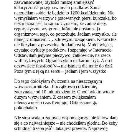
zaawansowanej otyłości muszę zmniejszyć
kaloryczność przyjmowanych posiłków. Sama
narzuciłam sobie, iż będzie to 1200 kcal/dziennie. Nie
wymyślałam warzyw i gotowanych piersi kurczaka, bo
ileż można jeść to samo. Uznałam, że żadne diety,
rygorystyczne wytyczne, które nie dostarczają
organizmowi tego, co potrzebuje. Jadłam wszystko, ale
mniej, z umiarem i… zdrowym rozsądkiem. Kalorii też
nie liczyłam z przesadną dokładnością. Mniej więcej,
czytając etykiety produktów i szperając w Internecie.
Odstawiłam jedynie pieczywo, całkowicie, na rzecz
wafli ryżowych. Ograniczyłam makaron i ryż. A no i
oczywiście fast-food’y – nie istnieją dla mnie do dziś.
Poza tym z ręką na sercu – jadłam i jem wszystko.
Do tego dołożyłam ćwiczenia na nieszczęsnym
wówczas orbitreku. Początkowo codziennie,
zaczynając od 10 minut dziennie. Choć było to wtedy
dużym wyzwaniem. Z czasem zwiększałam
intensywność i czas treningu. Ostatecznie go
pokochałam.
Nie stosowałam żadnych wspomagaczy, nie katowałam
się a co najważniejsze – nie chodziłam głodna. Bo żeby
schudnąć trzeba jeść i taka jest prawda. Naprawdę