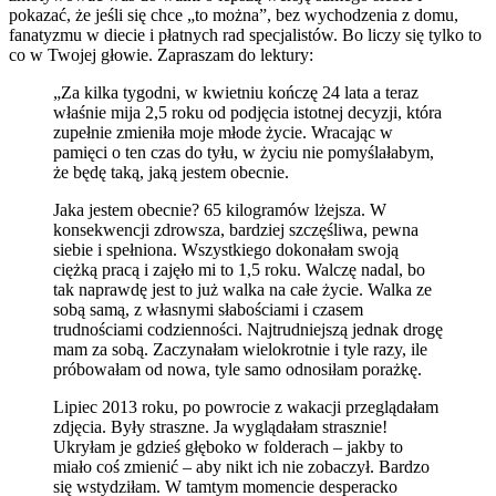
pokazać, że jeśli się chce „to można”, bez wychodzenia z domu,
fanatyzmu w diecie i płatnych rad specjalistów. Bo liczy się tylko to
co w Twojej głowie. Zapraszam do lektury:
„Za kilka tygodni, w kwietniu kończę 24 lata a teraz
właśnie mija 2,5 roku od podjęcia istotnej decyzji, która
zupełnie zmieniła moje młode życie. Wracając w
pamięci o ten czas do tyłu, w życiu nie pomyślałabym,
że będę taką, jaką jestem obecnie.
Jaka jestem obecnie? 65 kilogramów lżejsza. W
konsekwencji zdrowsza, bardziej szczęśliwa, pewna
siebie i spełniona. Wszystkiego dokonałam swoją
ciężką pracą i zajęło mi to 1,5 roku. Walczę nadal, bo
tak naprawdę jest to już walka na całe życie. Walka ze
sobą samą, z własnymi słabościami i czasem
trudnościami codzienności. Najtrudniejszą jednak drogę
mam za sobą. Zaczynałam wielokrotnie i tyle razy, ile
próbowałam od nowa, tyle samo odnosiłam porażkę.
Lipiec 2013 roku, po powrocie z wakacji przeglądałam
zdjęcia. Były straszne. Ja wyglądałam strasznie!
Ukryłam je gdzieś głęboko w folderach – jakby to
miało coś zmienić – aby nikt ich nie zobaczył. Bardzo
się wstydziłam. W tamtym momencie desperacko