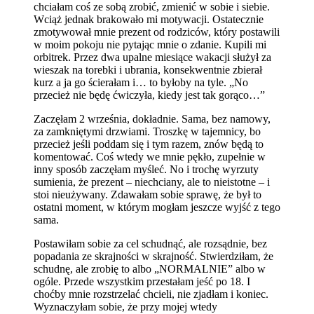
chciałam coś ze sobą zrobić, zmienić w sobie i siebie.
Wciąż jednak brakowało mi motywacji. Ostatecznie
zmotywował mnie prezent od rodziców, który postawili
w moim pokoju nie pytając mnie o zdanie. Kupili mi
orbitrek. Przez dwa upalne miesiące wakacji służył za
wieszak na torebki i ubrania, konsekwentnie zbierał
kurz a ja go ścierałam i… to byłoby na tyle. „No
przecież nie będę ćwiczyła, kiedy jest tak gorąco…”
Zaczęłam 2 września, dokładnie. Sama, bez namowy,
za zamkniętymi drzwiami. Troszkę w tajemnicy, bo
przecież jeśli poddam się i tym razem, znów będą to
komentować. Coś wtedy we mnie pękło, zupełnie w
inny sposób zaczęłam myśleć. No i trochę wyrzuty
sumienia, że prezent – niechciany, ale to nieistotne – i
stoi nieużywany. Zdawałam sobie sprawę, że był to
ostatni moment, w którym mogłam jeszcze wyjść z tego
sama.
Postawiłam sobie za cel schudnąć, ale rozsądnie, bez
popadania ze skrajności w skrajność. Stwierdziłam, że
schudnę, ale zrobię to albo „NORMALNIE” albo w
ogóle. Przede wszystkim przestałam jeść po 18. I
choćby mnie rozstrzelać chcieli, nie zjadłam i koniec.
Wyznaczyłam sobie, że przy mojej wtedy