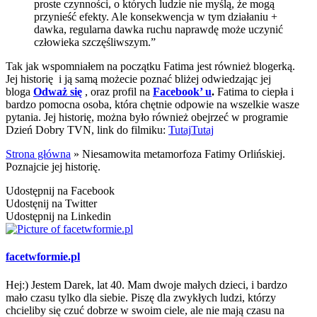
proste czynności, o których ludzie nie myślą, że mogą
przynieść efekty. Ale konsekwencja w tym działaniu +
dawka, regularna dawka ruchu naprawdę może uczynić
człowieka szczęśliwszym.”
Tak jak wspomniałem na początku Fatima jest również blogerką.
Jej historię i ją samą możecie poznać bliżej odwiedzając jej
bloga
Odważ się
, oraz profil na
Facebook’ u
.
Fatima to ciepła i
bardzo pomocna osoba, która chętnie odpowie na wszelkie wasze
pytania. Jej historię, można było również obejrzeć w programie
Dzień Dobry TVN, link do filmiku:
Tutaj
Tutaj
Strona główna
»
Niesamowita metamorfoza Fatimy Orlińskiej.
Poznajcie jej historię.
Udostępnij na Facebook
Udostęnij na Twitter
Udostępnij na Linkedin
facetwformie.pl
Hej:) Jestem Darek, lat 40. Mam dwoje małych dzieci, i bardzo
mało czasu tylko dla siebie. Piszę dla zwykłych ludzi, którzy
chcieliby się czuć dobrze w swoim ciele, ale nie mają czasu na