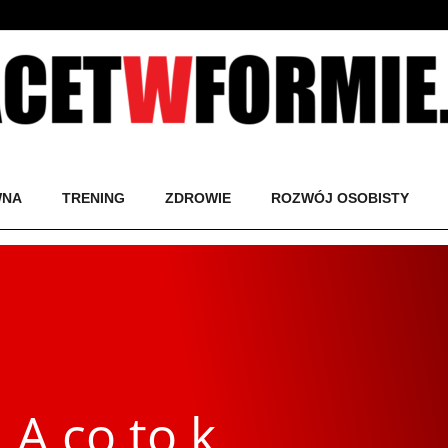
WNA
TRENING
ZDROWIE
ROZWÓJ OSOBISTY
 A co to k…