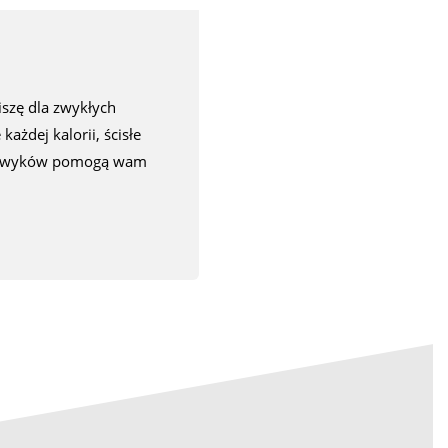
iszę dla zwykłych
każdej kalorii, ścisłe
h nawyków pomogą wam