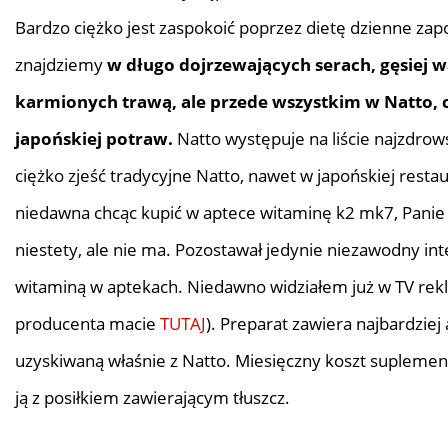
Bardzo ciężko jest zaspokoić poprzez dietę dzienne zapo
znajdziemy
w długo dojrzewających serach, gęsiej w
karmionych trawą, ale przede wszystkim w Natto, c
japońskiej potraw.
Natto występuje na liście najzdro
ciężko zjeść tradycyjne Natto, nawet w japońskiej restau
niedawna chcąc kupić w aptece witaminę k2 mk7, Panie f
niestety, ale nie ma. Pozostawał jedynie niezawodny int
witaminą w aptekach. Niedawno widziałem już w TV re
producenta macie
TUTAJ
). Preparat zawiera najbardzi
uzyskiwaną właśnie z Natto. Miesięczny koszt suplement
ją z posiłkiem zawierającym tłuszcz.