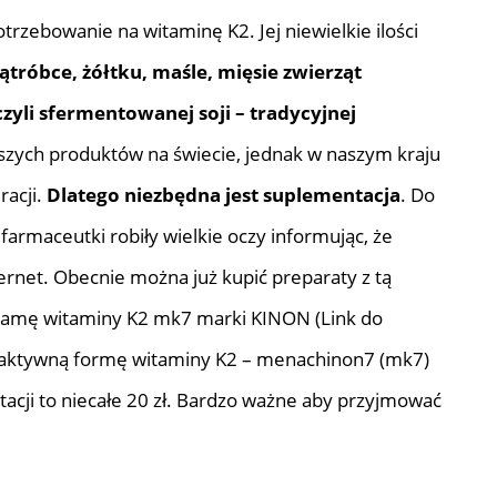
trzebowanie na witaminę K2. Jej niewielkie ilości
ątróbce, żółtku, maśle, mięsie zwierząt
zyli sfermentowanej soji – tradycyjnej
wszych produktów na świecie, jednak w naszym kraju
racji.
Dlatego
niezbędna jest suplementacja
. Do
armaceutki robiły wielkie oczy informując, że
ernet. Obecnie można już kupić preparaty z tą
klamę witaminy K2 mk7 marki KINON (Link do
ej aktywną formę witaminy K2 – menachinon7 (mk7)
acji to niecałe 20 zł. Bardzo ważne aby przyjmować