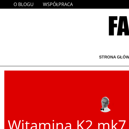
Przejdź
O BLOGU
WSPÓŁPRACA
do
treści
STRONA GŁÓ
Witamina K2 mk7.