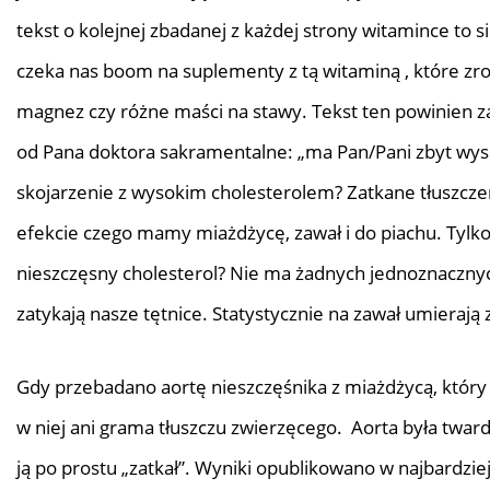
tekst o kolejnej zbadanej z każdej strony witamince to s
czeka nas boom na suplementy z tą witaminą , które zr
magnez czy różne maści na stawy. Tekst ten powinien z
od Pana doktora sakramentalne: „ma Pan/Pani zbyt wysok
skojarzenie z wysokim cholesterolem? Zatkane tłuszczem
efekcie czego mamy miażdżycę, zawał i do piachu. Tylk
nieszczęsny cholesterol? Nie ma żadnych jednoznacznyc
zatykają nasze tętnice. Statystycznie na zawał umierają
Gdy przebadano aortę nieszczęśnika z miażdżycą, który zs
w niej ani grama tłuszczu zwierzęcego. Aorta była twar
ją po prostu „zatkał”. Wyniki opublikowano w najbardz