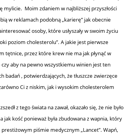
ię mylicie. Moim zdaniem w najbliższej przyszłości
obią w reklamach podobną „karierę” jak obecnie
ainteresować osoby, które usłyszały w swoim życiu
i poziom cholesterolu”. A jakie jest pierwsze
 tętnice, przez które krew nie ma jak płynąć w
o czy aby na pewno wszystkiemu winien jest ten
h badań , potwierdzających, że tłuszcze zwierzęce
 zarówno Ci z niskim, jak i wysokim cholesterolem
zedł z tego świata na zawał, okazało się, że nie było
da jak kość ponieważ była zbudowana z wapnia, który
iej prestiżowym piśmie medycznym „Lancet”. Wapń,