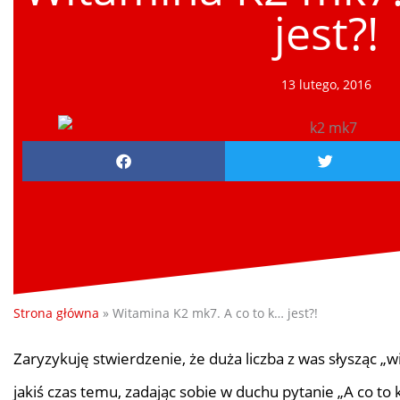
jest?!
13 lutego, 2016
Strona główna
»
Witamina K2 mk7. A co to k… jest?!
Zaryzykuję stwierdzenie, że duża liczba z was słysząc 
jakiś czas temu, zadając sobie w duchu pytanie „A co to k