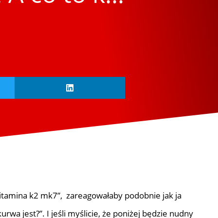
„witamina k2 mk7”, zareagowałaby podobnie jak ja
urwa jest?”. I jeśli myślicie, że poniżej będzie nudny